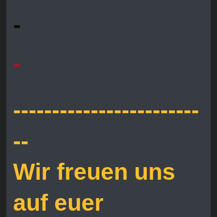
-
-
------------------------
--
Wir freuen uns
auf euer